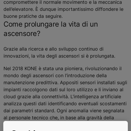
compromettere il normale movimento e la meccanica
dell’elevatore. È dunque importantissimo diffondere le
buone pratiche da seguire.
Come prolungare la vita di un
ascensore?
Grazie alla ricerca e allo sviluppo continuo di
innovazioni, la vita degli ascensori si è prolungata.
Nel 2018 KONE è stata una pioniera, rivoluzionando il
mondo degli ascensori con l’introduzione della
manutenzione predittiva. Appositi sensori installati sugli
impianti raccolgono dati sul loro utilizzo e li inviano al
cloud grazie alla connettività. L’intelligenza artificiale
analizza questi dati identificando eventuali scostamenti
dai parametri standard. Ogni anomalia viene segnalata
al personale tecnico che, in base alla gravità della
situazione, interverrà immediatamente o durante la