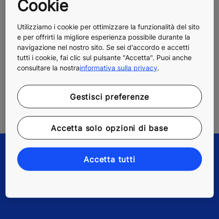
Cookie
prima visita di manutenzione programmata. I tecnici
possano intervenire in maniera mirata perché sanno in
anticipo la natura del problema. In questo modo
Utilizziamo i cookie per ottimizzare la funzionalità del sito
vengono evitati possibili guasti prima che gli utenti se
e per offrirti la migliore esperienza possibile durante la
navigazione nel nostro sito. Se sei d'accordo e accetti
ne accorgano.
tutti i cookie, fai clic sul pulsante "Accetta". Puoi anche
consultare la nostra
informativa sulla privacy
.
La
manutenzione predittiva
permette dunque una
manutenzione personalizzata degli impianti,
garantendone il corretto funzionamento e una
Gestisci preferenze
maggiore disponibilità nel tempo.
Accetta solo opzioni di base
Accetta tutti