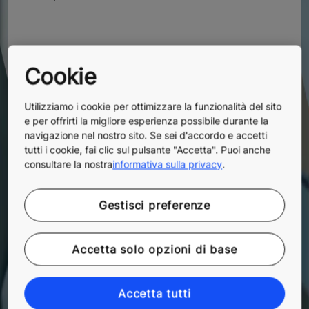
AMMODERNAMENTO DELLE
Cookie
PORTE AUTOMATICHE
Le nostre soluzioni di ammodernamento per le
Utilizziamo i cookie per ottimizzare la funzionalità del sito
e per offrirti la migliore esperienza possibile durante la
porte automatiche per edifici vanno dai piccoli
navigazione nel nostro sito. Se sei d'accordo e accetti
miglioramenti ai pacchetti modulari, fino alla
tutti i cookie, fai clic sul pulsante "Accetta". Puoi anche
sostituzione completa.
consultare la nostra
informativa sulla privacy
.
Gestisci preferenze
EDIFICI PRIVI DI ASCENSORI
Scoprite le nostre soluzioni per edifici esistenti
Accetta solo opzioni di base
privi di ascensore.
Accetta tutti