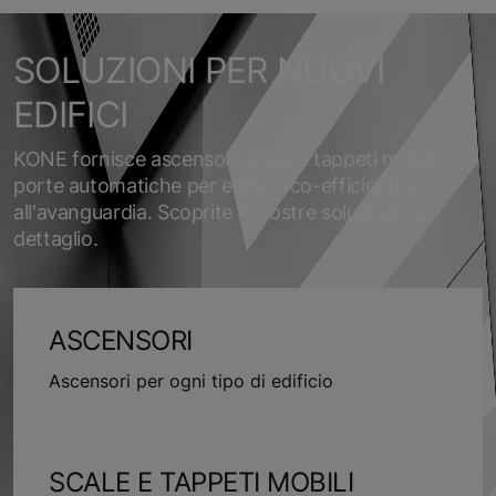
SOLUZIONI PER NUOVI
EDIFICI
KONE fornisce ascensori, scale e tappeti mobili,
porte automatiche per edifici eco-efficienti e
all'avanguardia. Scoprite le nostre soluzioni nel
dettaglio.
ASCENSORI
Ascensori per ogni tipo di edificio
SCALE E TAPPETI MOBILI