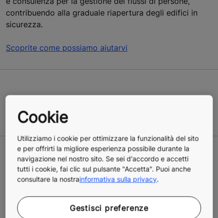
e consulenza per la gestione dei flussi di persone,
contribuendo alla graduale riapertura degli edifici in
sicurezza.
Scoprite come possiamo aiutarvi
Contattateci per maggiori informazioni
Cookie
Utilizziamo i cookie per ottimizzare la funzionalità del sito
e per offrirti la migliore esperienza possibile durante la
Soluzioni per tutte le
navigazione nel nostro sito. Se sei d'accordo e accetti
tutti i cookie, fai clic sul pulsante "Accetta". Puoi anche
necessità
consultare la nostra
informativa sulla privacy
.
Le innovative soluzioni KONE di salute e benessere
Gestisci preferenze
sono pensate per rendere sicuri, igienici e senza attese