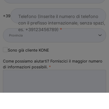
+39
Telefono (Inserite il numero di telefono
con il prefisso internazionale, senza spazi,
es. +39123456789)
Sono già cliente KONE
Come possiamo aiutarti? Forniscici il maggior numero
di informazioni possibili.