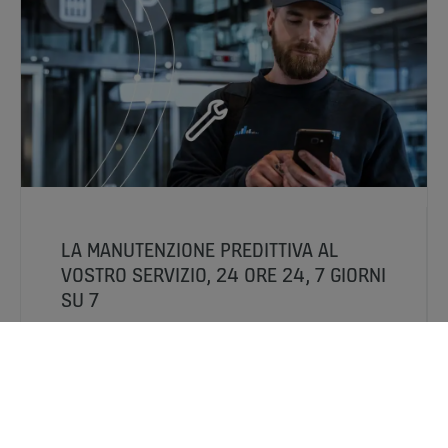
LA MANUTENZIONE PREDITTIVA AL
VOSTRO SERVIZIO, 24 ORE 24, 7 GIORNI
SU 7
La manutenzione predittiva dei servizi intelligenti
KONE 24/7 Connected Services™ garantiscono
meno guasti, riparazioni più rapide, maggiore
sicurezza e la possibilità di sapere tutto ciò che
sta accadendo sui vostri impianti. L’esperienza
maturata è un’ulteriore garanzia per i nostri clienti