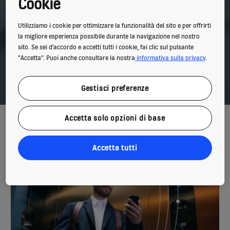
Cookie
Utilizziamo i cookie per ottimizzare la funzionalità del sito e per offrirti
la migliore esperienza possibile durante la navigazione nel nostro
sito. Se sei d'accordo e accetti tutti i cookie, fai clic sul pulsante
"Accetta". Puoi anche consultare la nostra
informativa sulla privacy
.
Gestisci preferenze
Una soluzione per ogni esigenza
Accetta solo opzioni di base
Accetta tutti