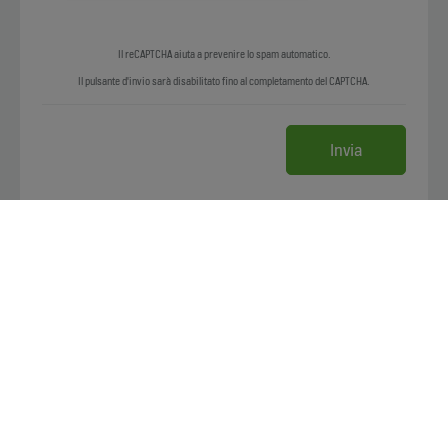
Il reCAPTCHA aiuta a prevenire lo spam automatico.
Il pulsante d'invio sarà disabilitato fino al completamento del CAPTCHA.