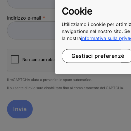
Cookie
Indirizzo e-mail
Utilizziamo i cookie per ottimiz
navigazione nel nostro sito. Se 
la nostra
informativa sulla priv
Gestisci preferenze
Il reCAPTCHA aiuta a prevenire lo spam automatico.
Il pulsante d'invio sarà disabilitato fino al completamento del CAPTCHA.