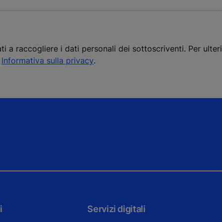
a raccogliere i dati personali dei sottoscriventi. Per ulter
a
Informativa sulla privacy
.
i
Servizi digitali