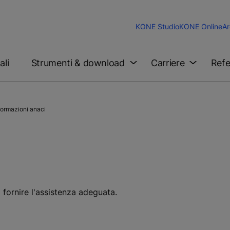
KONE Studio
KONE Online
Ar
ali
Strumenti & download
Carriere
Refe
formazioni anaci
 fornire l'assistenza adeguata.