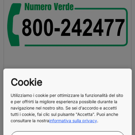
SERVIZIO ASSISTENZA PER
Cookie
GUASTO TECNICO O
Utilizziamo i cookie per ottimizzare la funzionalità del sito
EMERGENZA
e per offrirti la migliore esperienza possibile durante la
navigazione nel nostro sito. Se sei d'accordo e accetti
Per segnalazioni di Guasto o Emergenza 24 ore
tutti i cookie, fai clic sul pulsante "Accetta". Puoi anche
su 24, 7 giorni su 7 per 365 giorni l’anno.
consultare la nostra
informativa sulla privacy
.