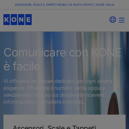
ASCENSORI, SCALE E TAPPETI MOBILI IN NUOVI EDIFICI | KONE ITALIA
Comunicare con KONE
è facile
Vi offriamo un canale dedicato per ogni vostra
esigenza. Chiamate il numero verde oppure
selezionate l'area su cui desiderate ricevere
informazioni e compilate il modulo.
Ascensori, Scale e Tappeti