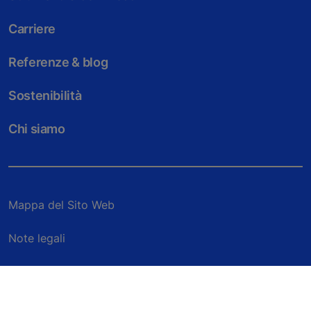
Carriere
Referenze & blog
Sostenibilità
Chi siamo
Mappa del Sito Web
Note legali
Informazioni D.Lgs 231
Trattamento dati personali