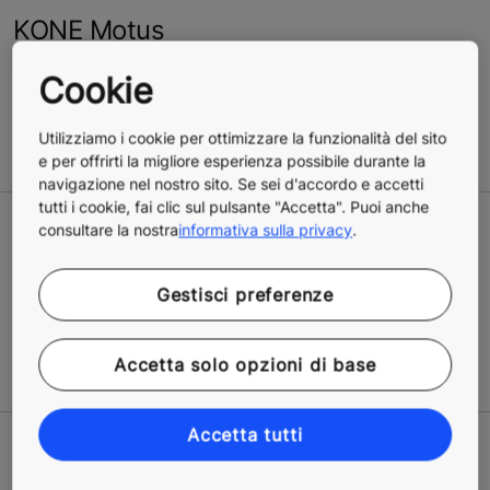
KONE Motus
Per informazioni commerciali inerenti KONE Motus
Cookie
contattate il numero verde 800-455677.
Utilizziamo i cookie per ottimizzare la funzionalità del sito
Scopri tutte le soluzioni per l’accessibilità
e per offrirti la migliore esperienza possibile durante la
navigazione nel nostro sito. Se sei d'accordo e accetti
tutti i cookie, fai clic sul pulsante "Accetta". Puoi anche
consultare la nostra
informativa sulla privacy
.
NON È QUESTO L’UFFICIO CHE
CERCAVI?
Gestisci preferenze
Consulta l’elenco completo dei nostri uffici
Accetta solo opzioni di base
Accetta tutti
Come possiamo esserti utile