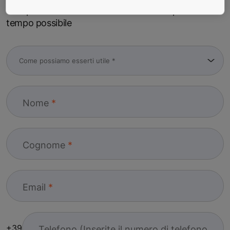
Compila il modulo e ti contatteremo nel più breve
tempo possibile
Nome
Cognome
Email
+39
Telefono (Inserite il numero di telefono