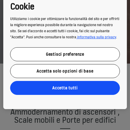
Cookie
Utilizziamo i cookie per ottimizzare la funzionalità del sito e per offrirti
la migliore esperienza possibile durante la navigazione nel nostro
sito. Se sei d'accordo e accetti tutti i cookie, fai clic sul pulsante
"Accetta". Puoi anche consultare la nostra
informativa sulla privacy
.
Gestisci preferenze
Accetta solo opzioni di base
I benefici sono immediati: oltre a migliorare l’aspetto estetico,
l’accessibilità e il comfort, i nuovi impianti consentono di
gestire una maggiore portata di traffico con una affidabilità
superiore e minori consumi energetici.
Accetta tutti
Ammodernamento di ascensori ,
Scale mobili e Porte per edifici