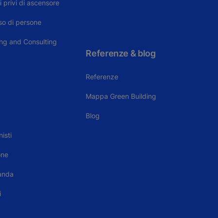
i privi di ascensore
sso di persone
ing and Consulting
Referenze & blog
Referenze
Mappa Green Building
Blog
isti
one
anda
i