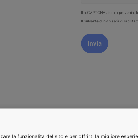
Il reCAPTCHA aiuta a prevenire 
Il pulsante d'invio sarà disabili
Esplora i nostri nuovi servizi edilizi
zare la funzionalità del sito e per offrirti la migliore esperi