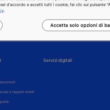
sei d'accordo e accetti tutti i cookie, fai clic sul pulsante 
acy
.
Accetta solo opzioni di b
i
Servizi digitali
ascensori
ale e tappeti mobili
porte