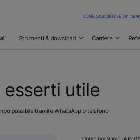
KONE Studio
KONE Online
Ar
ali
Strumenti & download
Carriere
Refe
sserti utile
empo possibile tramite WhatsApp o telefono
Come possiamo aiutarti? 