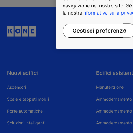
navigazione nel nostro sito. Se 
la nostra
informativa sulla priv
Gestisci preferenze
Nuovi edifici
Edifici esistent
Ascensori
Manutenzione
Scale e tappeti mobili
Ammodernamento 
Porte automatiche
Ammodernamento sc
Soluzioni intelligenti
Ammodernamento 