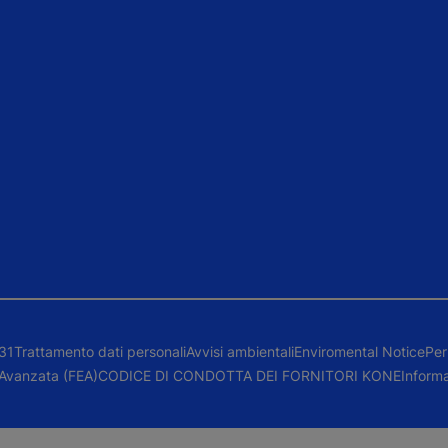
231
Trattamento dati personali
Avvisi ambientali
Enviromental Notice
Per
 Avanzata (FEA)
CODICE DI CONDOTTA DEI FORNITORI KONE
Inform