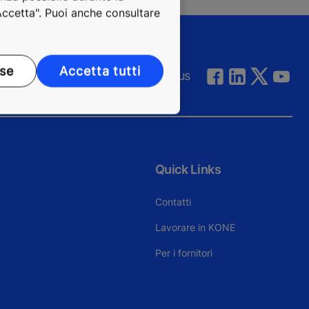
"Accetta". Puoi anche consultare
ase
Accetta tutti
Follow us
Quick Links
Contatti
Lavorare in KONE
Per i fornitori