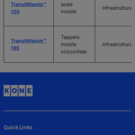
TransitMaster™
scala
Infrastruttura
120
mobile
Tappeto
TransitMaster™
mobile
Infrastruttura
165
orizzontale
Quick Links