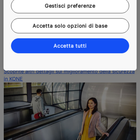
demarcazioni colorate dei gradini
per un’ulteriore
Gestisci preferenze
guida visiva
Sezione orizzontale di quattro gradini,
alla sommità
Accetta solo opzioni di base
e alla base della scala mobile, per rendere sicura e
fluida l'uscita e l'entrata
Numerose opzioni di monitoraggio,
come KONE
Accetta tutti
Remote Monitoring™ e KONE E-link™, da integrare
nei sistemi di gestione dell’edificio
Scoprite altri dettagli sul miglioramento della sicurezza
in KONE