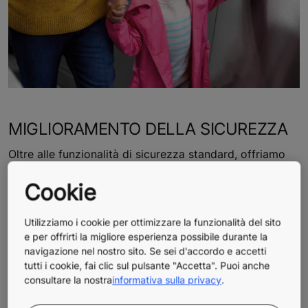
MIGLIORAMENTO DELLA SICUREZZA
Oltre alle funzionalità di sicurezza standard, offriamo
altri dispositivi opzionali, tra cui
Cookie
Segnalazioni acustiche e segnalazioni di direzione
per fornire chiare indicazioni sulla direzione di
Utilizziamo i cookie per ottimizzare la funzionalità del sito
marcia della scala mobile
e per offrirti la migliore esperienza possibile durante la
Allarme per la direzione di marcia
se i passeggeri
navigazione nel nostro sito. Se sei d'accordo e accetti
tutti i cookie, fai clic sul pulsante "Accetta". Puoi anche
accedono ad una scala mobile dalla direzione
consultare la nostra
informativa sulla privacy
.
sbagliata
Nuove soluzioni di segnalazione di direzione e