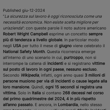
Published giu-12-2024
“
La sicurezza sul lavoro è oggi riconosciuta come una
necessità economica. Non esiste scelta migliore per
un’azienda
”: con queste parole il noto autore americano
Robert Wright Campbell
esprime un concetto
sempre
più di tendenza a livello globale
. In particolar modo
negli
USA
per tutto il mese di
giugno
viene celebrato il
National Safety Month
. Questa ricorrenza emerge
all’interno di uno scenario in cui,
purtroppo
, non si
interrompe la catena di
incidenti
e si registrano
vittime
sul posto di lavoro in ogni paese
,
nessuno escluso
.
Secondo
Wikipedia
, infatti, ogni anno quasi
3 milioni di
persone muoiono per via di incidenti o cause legate alla
loro mansione
. Quindi,
ogni 15 secondi si registra una
vittima
. Solo in
Italia
si contano
268 decessi nel corso
del primo quadrimestre del 2024, 4 in più rispetto
all’anno passato
. E ancora, in
Lombardia
, nello stesso