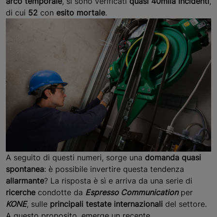
arco temporale
, si sono verificati
quasi 40mila incidenti
,
di cui
52
con
esito mortale
.
A seguito di questi numeri, sorge una
domanda quasi
spontanea
: è possibile invertire questa tendenza
allarmante
? La risposta è sì e arriva da una serie di
ricerche
condotte da
Espresso Communication
per
KONE
, sulle
principali testate internazionali
del settore.
A questo proposito, emerge un recente