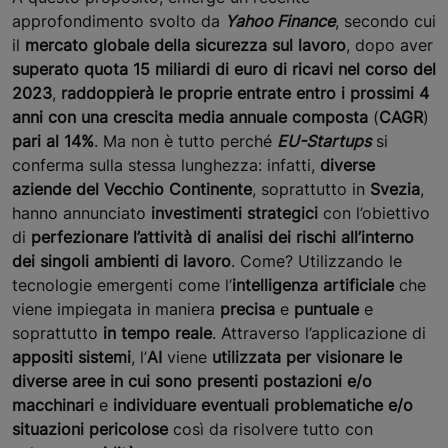
approfondimento svolto da
Yahoo Finance
, secondo cui
il
mercato globale della sicurezza sul lavoro
, dopo aver
superato quota 15 miliardi di euro di ricavi nel corso del
2023
,
raddoppierà le proprie entrate entro i prossimi 4
anni con una crescita media annuale composta
(
CAGR
)
pari al 14%
. Ma non è tutto perché
EU-Startups
si
conferma sulla stessa lunghezza: infatti,
diverse
aziende del Vecchio Continente
, soprattutto in
Svezia
,
hanno annunciato
investimenti strategici
con l’obiettivo
di
perfezionare l’attività di analisi dei rischi all’interno
dei singoli ambienti di lavoro
. Come? Utilizzando le
tecnologie emergenti come l’
intelligenza artificiale
che
viene impiegata in maniera
precisa
e
puntuale
e
soprattutto
in tempo reale
. Attraverso l’applicazione di
appositi sistemi
, l’
AI
viene
utilizzata per visionare le
diverse aree in cui sono presenti postazioni e/o
macchinari
e
individuare eventuali problematiche e/o
situazioni pericolose
così da risolvere tutto con