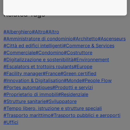
Related Tags
#Alberghiero
#Altro
#Altro
#Amministratore di condominio
#Architetto
#Ascenseurs
#Città ed edifici intelligenti
#Commerce & Services
#Commerciale
#Condomino
#Costruttore
#Digitalizzazione e sostenibilità
#Environnement
#Escalators et trottoirs roulants
#Europe
#Facility manager
#France
#Green certified
#Innovation & Digitalisation
#Monde
#People Flow
#Portes automatiques
#Prodotti e servizi
#Proprietario di immobili
#Residenziale
#Strutture sanitarie
#Sviluppatore
#Tempo libero, istruzione e strutture speciali
#Trasporto marittimo
#Trasporto pubblici e aeroporti
#Uffici