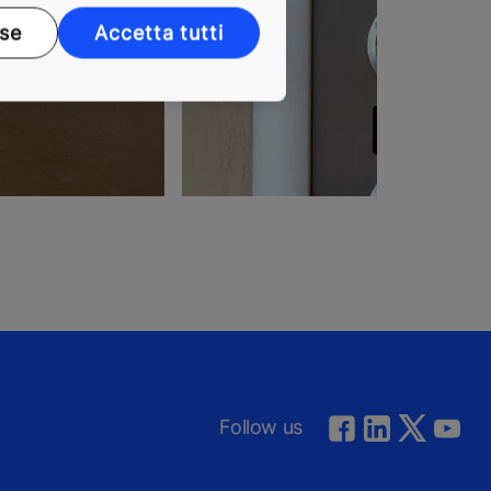
ase
Accetta tutti
Follow us