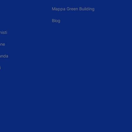
Mappa Green Building
Blog
isti
one
anda
i