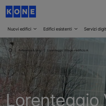
Nuovi edifici
Edifici esistenti
Servizi digit
Referenze & blog
Lorenteggio Village – edificio A
Lorenteggio V