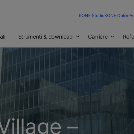
KONE Studio
KONE Online
Ar
ali
Strumenti & download
Carriere
Refe
illage –