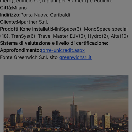
metri), edificio C (11 piani per 50 metri) e Podium.
Città:
Milano
Indirizzo:
Porta Nuova Garibaldi
Cliente:
Mpartner S.r.l.
Prodotti Kone Installati:
MiniSpace(3), MonoSpace special
(18), TranSys(6), Travel Master EJV(6), Hydro(2), Alta(10)
Sistema di valutazione e livello di certificazione:
Approfondimento:
torre-unicredit.aspx
Fonte Greenwich S.r.l. sito
greenwichsrl.it