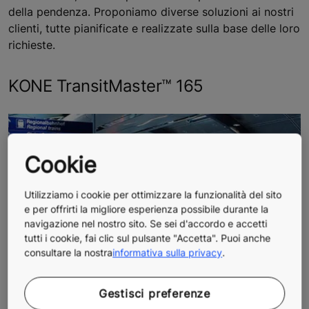
della pendenza. Proponiamo diverse soluzioni ai nostri
clienti, tutte pianificate e realizzate sulla base delle loro
richieste.
KONE TransitMaster™ 165
Cookie
Utilizziamo i cookie per ottimizzare la funzionalità del sito
e per offrirti la migliore esperienza possibile durante la
navigazione nel nostro sito. Se sei d'accordo e accetti
tutti i cookie, fai clic sul pulsante "Accetta". Puoi anche
consultare la nostra
informativa sulla privacy
.
KONE TransitMaster™ 165 trova largo impiego nel
Gestisci preferenze
settore del trasporto pubblico. È una soluzione che può