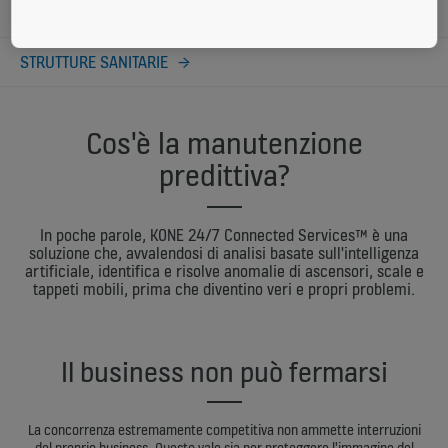
CENTRI COMMERCIALI
STRUTTURE SANITARIE
Cos'è la manutenzione
predittiva?
In poche parole, KONE 24/7 Connected Services™ è una
soluzione che, avvalendosi di analisi basate sull'intelligenza
artificiale, identifica e risolve anomalie di ascensori, scale e
tappeti mobili, prima che diventino veri e propri problemi.
Il business non può fermarsi
La concorrenza estremamente competitiva non ammette interruzioni
del proprio business. Questo vale sia per proteggere l'immagine del